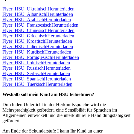
Flyer_HSU_Ukrainisch
Herunterladen
Flyer_HSU_Albanisch
Herunterladen
Flyer_HSU_Arabisch
Herunterladen
Flyer_HSU_Franzoesisch
Herunterladen
Flyer_HSU_Chinesisch
Herunterladen
Flyer_HSU_Griechisch
Herunterladen
Flyer_HSU_Kroatisch
Herunterladen
Flyer_HSU_Italienisch
Herunterladen
Flyer_HSU_Kurdisch
Herunterladen
Flyer_HSU_Portugiesisch
Herunterladen
Flyer_HSU_Polnisch
Herunterladen
Flyer_HSU_Russisch
Herunterladen
Flyer_HSU_Serbisch
Herunterladen
Flyer_HSU_Spanisch
Herunterladen
Flyer_HSU_Tuerkisch
Herunterladen
Weshalb soll mein Kind am HSU teilnehmen?
Durch den Unterricht in der Herkunftssprache wird die
Mehrsprachigkeit gefördert, eine Sensilbiliät für Sprachen im
Allgemeinen entwickelt und die interkutlurelle Handldungsfähigkeit
gefördert.
Am Ende der Sekundarstufe I kann Ihr Kind an einer