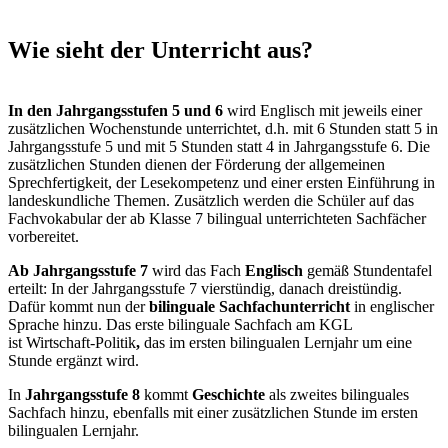
Wie sieht der Unterricht aus?
In den Jahrgangsstufen 5 und 6
wird Englisch mit jeweils einer
zusätzlichen Wochenstunde unter­richtet, d.h. mit 6 Stunden statt 5 in
Jahrgangsstufe 5 und mit 5 Stunden statt 4 in Jahrgangsstufe 6. Die
zu­sätz­li­chen Stunden dienen der Förderung der allgemeinen
Sprechfertigkeit, der Lesekompetenz und einer ersten Einführung in
landeskundliche Themen. Zusätzlich werden die Schüler auf das
Fachvokabular der ab Klasse 7 bilingual unterrichteten Sachfächer
vorbereitet.
Ab Jahrgangsstufe 7
wird das Fach
Englisch
gemäß Stundentafel
erteilt: In der Jahrgangsstufe 7 vierstündig, danach drei­stündig.
Dafür kommt nun der
bilinguale Sachfachunterricht
in englischer
Sprache hinzu. Das erste bilinguale Sachfach am KGL
ist Wirtschaft-Politik
,
das im ersten bilingualen Lernjahr um eine
Stunde ergänzt wird.
In
Jahrgangsstufe 8
kommt
Geschichte
als zweites bilinguales
Sachfach hinzu, ebenfalls mit einer zusätzlichen Stunde im ersten
bilingualen Lernjahr.