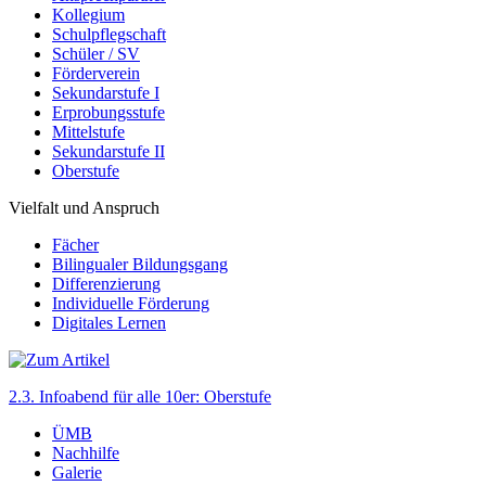
Kollegium
Schulpflegschaft
Schüler / SV
Förderverein
Sekundarstufe I
Erprobungsstufe
Mittelstufe
Sekundarstufe II
Oberstufe
Vielfalt und Anspruch
Fächer
Bilingualer Bildungsgang
Differenzierung
Individuelle Förderung
Digitales Lernen
2.3. Infoabend für alle 10er: Oberstufe
ÜMB
Nachhilfe
Galerie