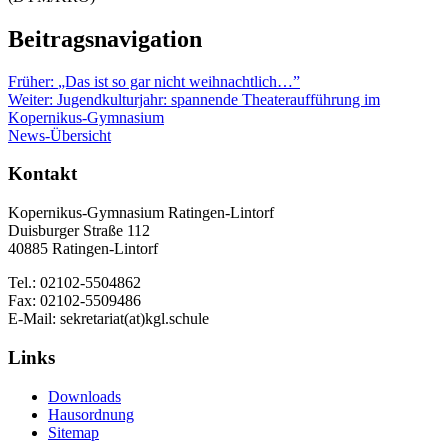
Beitragsnavigation
Früher:
„Das ist so gar nicht weihnachtlich…”
Weiter:
Jugendkulturjahr: spannende Theateraufführung im
Kopernikus-Gymnasium
News-Übersicht
Kontakt
Kopernikus-Gymnasium Ratingen-Lintorf
Duisburger Straße 112
40885 Ratingen-Lintorf
Tel.: 02102-5504862
Fax: 02102-5509486
E-Mail: sekretariat(at)kgl.schule
Links
Downloads
Hausordnung
Sitemap